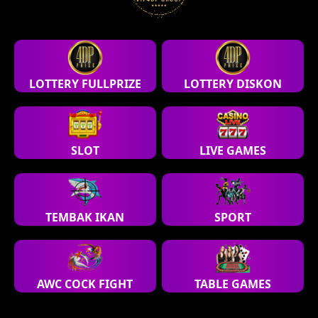
LOTTERY FULLPRIZE
LOTTERY DISKON
SLOT
LIVE GAMES
TEMBAK IKAN
SPORT
AWC COCK FIGHT
TABLE GAMES